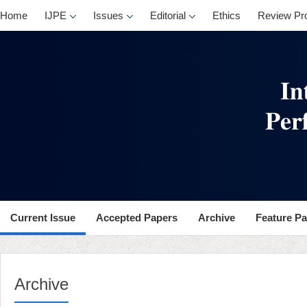
Home
IJPE
Issues
Editorial
Ethics
Review Pr
Current Issue
Accepted Papers
Archive
Feature P
Archive